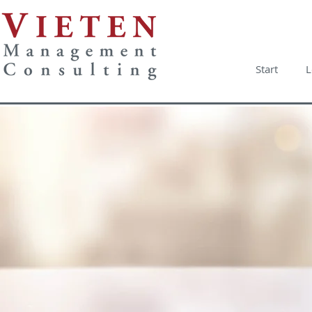
Start
L