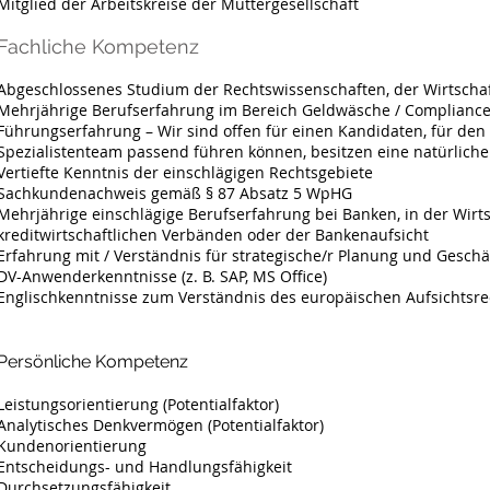
Mitglied der Arbeitskreise der Muttergesellschaft
Fachliche Kompetenz
Abgeschlossenes Studium der Rechtswissenschaften, der Wirtscha
Mehrjährige Berufserfahrung im Bereich Geldwäsche / Complianc
Führungserfahrung – Wir sind offen für einen Kandidaten, für den ei
Spezialistenteam passend führen können, besitzen eine natürliche
Vertiefte Kenntnis der einschlägigen Rechtsgebiete
Sachkundenachweis gemäß § 87 Absatz 5 WpHG
Mehrjährige einschlägige Berufserfahrung bei Banken, in der Wir
kreditwirtschaftlichen Verbänden oder der Bankenaufsicht
Erfahrung mit / Verständnis für strategische/r Planung und Geschä
DV-Anwenderkenntnisse (z. B. SAP, MS Office)
Englischkenntnisse zum Verständnis des europäischen Aufsichtsre
Persönliche Kompetenz
Leistungsorientierung (Potentialfaktor)
Analytisches Denkvermögen (Potentialfaktor)
Kundenorientierung
Entscheidungs- und Handlungsfähigkeit
Durchsetzungsfähigkeit