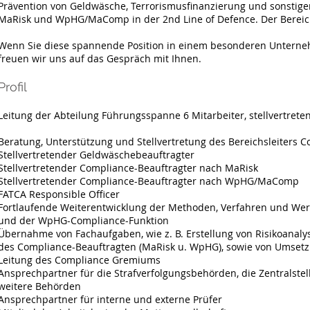
Prävention von Geldwäsche, Terrorismusfinanzierung und sonsti
MaRisk und WpHG/MaComp in der 2nd Line of Defence. Der Berei
Wenn Sie diese spannende Position in einem besonderen Unternehme
freuen wir uns auf das Gespräch mit Ihnen.
Profil
Leitung der Abteilung Führungsspanne 6 Mitarbeiter, stellvertreten
Beratung, Unterstützung und Stellvertretung des Bereichsleiters 
Stellvertretender Geldwäschebeauftragter
Stellvertretender Compliance-Beauftragter nach MaRisk
Stellvertretender Compliance-Beauftragter nach WpHG/MaComp
FATCA Responsible Officer
Fortlaufende Weiterentwicklung der Methoden, Verfahren und We
und der WpHG-Compliance-Funktion
Übernahme von Fachaufgaben, wie z. B. Erstellung von Risikoanal
des Compliance-Beauftragten (MaRisk u. WpHG), sowie von Umsetz
Leitung des Compliance Gremiums
Ansprechpartner für die Strafverfolgungsbehörden, die Zentralste
weitere Behörden
Ansprechpartner für interne und externe Prüfer