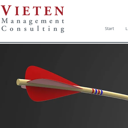
Start
L