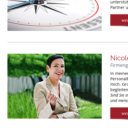
unterstü
Partner 
wei
Nicol
Firmeng
In meiner
Personal
mich. Gr
begleiten
Sind Sie 
und mensc
wei