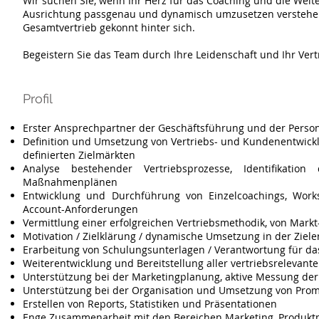
Wir suchen Sie, wenn Ihr Herz für das Coaching und die Weite
Ausrichtung passgenau und dynamisch umzusetzen verstehen
Gesamtvertrieb gekonnt hinter sich.
Begeistern Sie das Team durch Ihre Leidenschaft und Ihr Vert
Profil
Erster Ansprechpartner der Geschäftsführung und der Perso
Definition und Umsetzung von Vertriebs- und Kundenentwic
definierten Zielmärkten
Analyse bestehender Vertriebsprozesse, Identifikatio
Maßnahmenplänen
Entwicklung und Durchführung von Einzelcoachings, Work
Account-Anforderungen
Vermittlung einer erfolgreichen Vertriebsmethodik, von Mar
Motivation / Zielklärung / dynamische Umsetzung in der Ziel
Erarbeitung von Schulungsunterlagen / Verantwortung für d
Weiterentwicklung und Bereitstellung aller vertriebsrelevant
Unterstützung bei der Marketingplanung, aktive Messung der
Unterstützung bei der Organisation und Umsetzung von Promo
Erstellen von Reports, Statistiken und Präsentationen
Enge Zusammenarbeit mit den Bereichen Marketing, Produkt